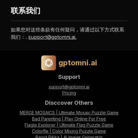
联系我们
如果您对这些条款有任何疑问，请通过以下方式联系
我们：.
support@gptomni.ai
.
gptomni.ai
Support
support@gptomni.ai
Pricing
Disccover Others
MERGE MOSAICS | Ultimate Mosaic Puzzle Game
Bad Parenting | Play Online For Free
Flagle Explorer | Ultimate Flag Puzzle Game
Colorfle | Color Mixing Puzzle Game
Rapid Pikka | AI Image Generator