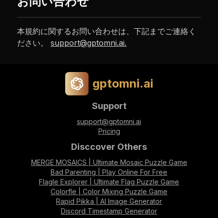
お問い合わせ
本規約に関するお問い合わせは、下記までご連絡く
ださい。
support@gptomni.ai
.
gptomni.ai
Support
support@gptomni.ai
Pricing
Disccover Others
MERGE MOSAICS | Ultimate Mosaic Puzzle Game
Bad Parenting | Play Online For Free
Flagle Explorer | Ultimate Flag Puzzle Game
Colorfle | Color Mixing Puzzle Game
Rapid Pikka | AI Image Generator
Discord Timestamp Generator