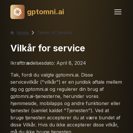
gptomni.ai
Home
Terms of Service
Vilkår for service
Ikrafttrædelsesdato: April 8, 2024
Tak, fordi du valgte gptomni.ai. Disse
servicevilkår ("vilkår") er en juridisk aftale mellem
dig og gptomni.ai og regulerer din brug af
gptomni.ai-tjenesterne, herunder vores
hjemmeside, mobilapps og andre funktioner eller
tjenester (samlet kaldet "Tjenesten"). Ved at
bruge tjenesten accepterer du at være bundet af
disse Vilkår. Hvis du ikke accepterer disse vilkår,
må du ikke bruge tjenesten.